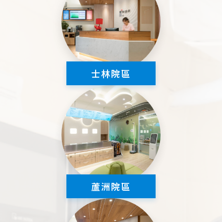
士林院區
蘆洲院區